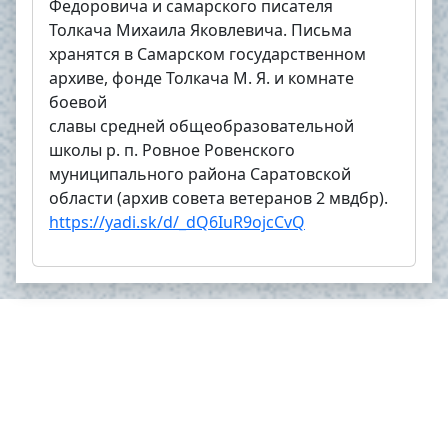
Федоровича и самарского писателя
Толкача Михаила Яковлевича. Письма
хранятся в Самарском государственном
архиве, фонде Толкача М. Я. и комнате
боевой
славы средней
общеобразовательной
школы р. п. Ровное Ровенского
муниципального района Саратовской
области (архив совета ветеранов 2 мвдбр).
https://yadi.sk/d/_dQ6IuR9ojcCvQ