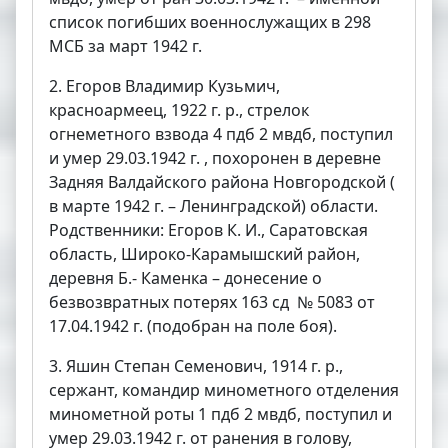
список погибших военнослужащих в 298
МСБ за март 1942 г.
2. Егоров Владимир Кузьмич,
красноармеец, 1922 г. р., стрелок
огнеметного взвода 4 пдб 2 мвдб, поступил
и умер 29.03.1942 г. , похоронен в деревне
Задняя Валдайского района Новгородской (
в марте 1942 г. – Ленинградской) области.
Родственники: Егоров К. И., Саратовская
область, Широко-Карамышский район,
деревня Б.- Каменка – донесение о
безвозвратных потерях 163 сд № 5083 от
17.04.1942 г. (подобран на поле боя).
3. Яшин Степан Семенович, 1914 г. р.,
сержант, командир минометного отделения
минометной роты 1 пдб 2 мвдб, поступил и
умер 29.03.1942 г. от ранения в голову,