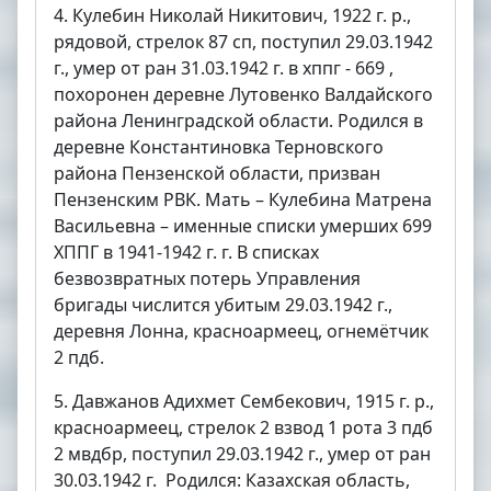
4. Кулебин Николай Никитович, 1922 г. р.,
рядовой, стрелок 87 сп, поступил 29.03.1942
г., умер от ран 31.03.1942 г. в хппг - 669 ,
похоронен деревне Лутовенко Валдайского
района Ленинградской области. Родился в
деревне Константиновка Терновского
района Пензенской области, призван
Пензенским РВК. Мать – Кулебина Матрена
Васильевна – именные списки умерших 699
ХППГ в 1941-1942 г. г. В списках
безвозвратных потерь Управления
бригады числится убитым 29.03.1942 г.,
деревня Лонна, красноармеец, огнемётчик
2 пдб.
5. Давжанов Адихмет Сембекович, 1915 г. р.,
красноармеец, стрелок 2 взвод 1 рота 3 пдб
2 мвдбр, поступил 29.03.1942 г., умер от ран
30.03.1942 г. Родился: Казахская область,