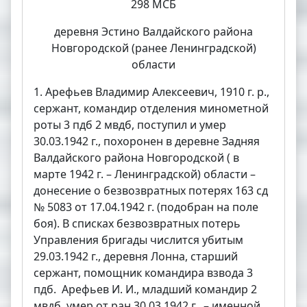
298 МСБ
деревня Эстино Валдайского района
Новгородской (ранее Ленинградской)
области
1. Арефьев Владимир Алексеевич, 1910 г. р.,
сержант, командир отделения минометной
роты 3 пдб 2 мвдб, поступил и умер
30.03.1942 г., похоронен в деревне Задняя
Валдайского района Новгородской ( в
марте 1942 г. – Ленинградской) области –
донесение о безвозвратных потерях 163 сд
№ 5083 от 17.04.1942 г. (подобран на поле
боя). В списках безвозвратных потерь
Управления бригады числится убитым
29.03.1942 г., деревня Лонна, старший
сержант, помощник командира взвода 3
пдб. Арефьев И. И., младший командир 2
мвдб, умер от ран 30.03.1942 г. – именной