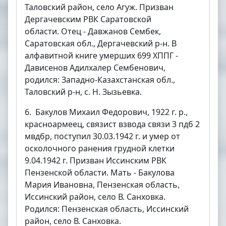
Таловский район, село Агуж. Призван
Дергачевским РВК Саратовской
области. Отец - Давжанов Сембек,
Саратовская обл., Дергачевский р-н. В
алфавитной книге умерших 699 ХППГ -
Дависенов Адилхалер Сембенович,
родился: Западно-Казахстанская обл.,
Таловский р-н, с. Н. Зызьевка.
6. Бакулов Михаил Федорович, 1922 г. р.,
красноармеец, связист взвода связи 3 пдб 2
мвдбр, поступил 30.03.1942 г. и умер от
осколочного ранения грудной клетки
9.04.1942 г. Призван Иссинским РВК
Пензенской области. Мать - Бакулова
Мария Ивановна, Пензенская область,
Иссинский район, село В. Санховка.
Родился: Пензенская область, Иссинский
район, село В. Санховка.