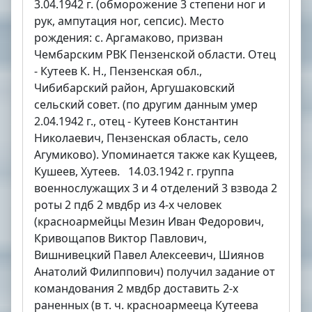
3.04.1942 г. (обморожение 3 степени ног и
рук, ампутация ног, сепсис). Место
рождения: с. Аргамаково, призван
Чембарским РВК Пензенской области. Отец
- Кутеев К. Н., Пензенская обл.,
Чибибарский район, Аргушаковский
сельский совет. (по другим данным умер
2.04.1942 г., отец - Кутеев Константин
Николаевич, Пензенская область, село
Агумиково). Упоминается также как Кущеев,
Кушеев, Хутеев. 14.03.1942 г. группа
военнослужащих 3 и 4 отделений 3 взвода 2
роты 2 пдб 2 мвдбр из 4-х человек
(красноармейцы Мезин Иван Федорович,
Кривощапов Виктор Павлович,
Вишнивецкий Павел Алексеевич, Шиянов
Анатолий Филиппович) получил задание от
командования 2 мвдбр доставить 2-х
раненных (в т. ч. красноармееца Кутеева