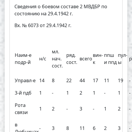
Сведения о боевом составе 2 МВДБР по
состоянию на 29.4.1942 г.
Вх. № 6073 от 29.4.1942 г.
мл.
Наим-е
ряд.
вин-
ппш
пул-
н/с
нач.
всего
р
подр-й
сост.
к
и ппд
ы
сост.
Управл-е
14
8
22
44
17
11
19
-
3-й пдб
1
-
1
2
1
-
1
-
Рота
1
2
-
3
-
1
2
-
связи
в
-
3
8
11
6
2
3
-
Любницах