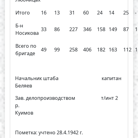
Итого
16
13
31
60
24
14
25
-
Б-н
33
86
227
346
158
149
87
1
Носикова
Всего по
49
99
258
406
182
163
112
1
бригаде
Начальник штаба капитан
Беляев
Зав. делопроизводством т/инт 2
р.
Куимов
Пометка: учтено 28.4.1942 г.