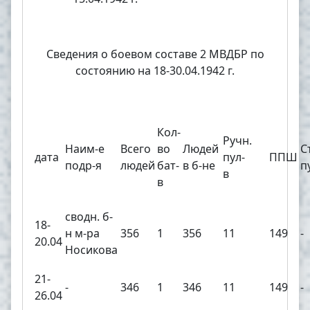
Сведения о боевом составе 2 МВДБР по
состоянию на 18-30.04.1942 г.
Кол-
Ручн.
Наим-е
Всего
во
Людей
С
дата
пул-
ППШ
подр-я
людей
бат-
в б-не
п
в
в
сводн. б-
18-
н м-ра
356
1
356
11
149
-
20.04
Носикова
21-
-
346
1
346
11
149
-
26.04